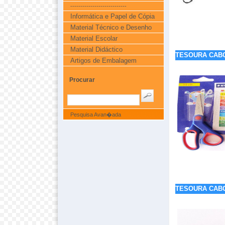
----------------------------
Informática e Papel de Cópia
Material Técnico e Desenho
Material Escolar
Material Didáctico
TESOURA CAB
Artigos de Embalagem
Procurar
Pesquisa Avan�ada
TESOURA CAB