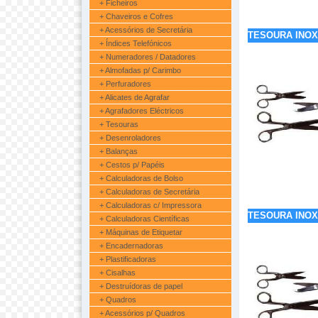
+ Ficheiros
+ Chaveiros e Cofres
+ Acessórios de Secretária
TESOURA INOX
+ Índices Telefónicos
+ Numeradores / Datadores
+ Almofadas p/ Carimbo
+ Perfuradores
+ Alicates de Agrafar
+ Agrafadores Eléctricos
+ Tesouras
+ Desenroladores
+ Balanças
+ Cestos p/ Papéis
+ Calculadoras de Bolso
+ Calculadoras de Secretária
+ Calculadoras c/ Impressora
TESOURA INOX
+ Calculadoras Científicas
+ Máquinas de Etiquetar
+ Encadernadoras
+ Plastificadoras
+ Cisalhas
+ Destruídoras de papel
+ Quadros
+ Acessórios p/ Quadros