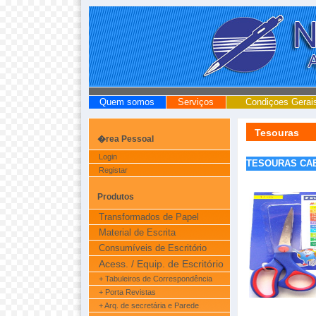
Quem somos
Serviços
Condiçoes Gerai
Tesouras
�rea Pessoal
Login
TESOURAS CA
Registar
Produtos
Transformados de Papel
Material de Escrita
Consumíveis de Escritório
Acess. / Equip. de Escritório
+ Tabuleiros de Correspondência
+ Porta Revistas
+ Arq. de secretária e Parede