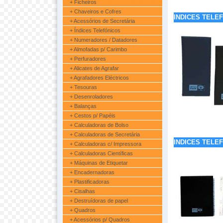
+ Ficheiros
+ Chaveiros e Cofres
INDICES TELE
+ Acessórios de Secretária
+ Índices Telefónicos
+ Numeradores / Datadores
+ Almofadas p/ Carimbo
+ Perfuradores
+ Alicates de Agrafar
+ Agrafadores Eléctricos
+ Tesouras
+ Desenroladores
+ Balanças
+ Cestos p/ Papéis
+ Calculadoras de Bolso
+ Calculadoras de Secretária
INDICES TELE
+ Calculadoras c/ Impressora
+ Calculadoras Científicas
+ Máquinas de Etiquetar
+ Encadernadoras
+ Plastificadoras
+ Cisalhas
+ Destruídoras de papel
+ Quadros
+ Acessórios p/ Quadros