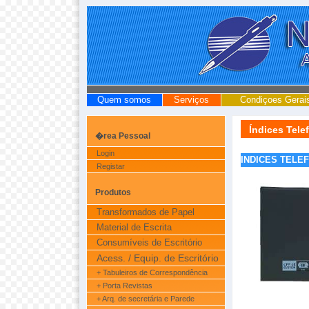
Quem somos
Serviços
Condiçoes Gerai
Índices Tele
�rea Pessoal
Login
INDICES TELE
Registar
Produtos
Transformados de Papel
Material de Escrita
Consumíveis de Escritório
Acess. / Equip. de Escritório
+ Tabuleiros de Correspondência
+ Porta Revistas
+ Arq. de secretária e Parede