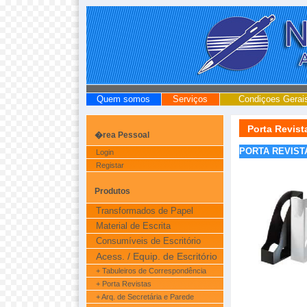
Quem somos
Serviços
Condiçoes Gerai
Porta Revist
�rea Pessoal
PORTA REVIST
Login
Registar
Produtos
Transformados de Papel
Material de Escrita
Consumíveis de Escritório
Acess. / Equip. de Escritório
+ Tabuleiros de Correspondência
+ Porta Revistas
+ Arq. de Secretária e Parede