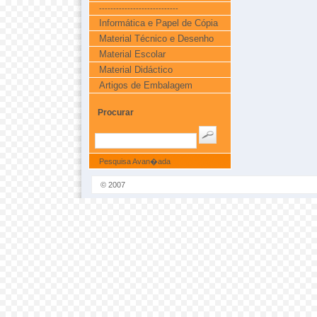
----------------------------
Informática e Papel de Cópia
Material Técnico e Desenho
Material Escolar
Material Didáctico
Artigos de Embalagem
Procurar
Pesquisa Avan�ada
© 2007
NovoMundo.com