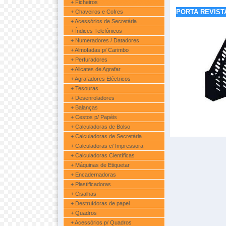
+ Ficheiros
PORTA REVIST
+ Chaveiros e Cofres
+ Acessórios de Secretária
+ Índices Telefónicos
+ Numeradores / Datadores
+ Almofadas p/ Carimbo
+ Perfuradores
+ Alicates de Agrafar
+ Agrafadores Eléctricos
+ Tesouras
+ Desenroladores
+ Balanças
+ Cestos p/ Papéis
+ Calculadoras de Bolso
+ Calculadoras de Secretária
+ Calculadoras c/ Impressora
+ Calculadoras Científicas
+ Máquinas de Etiquetar
+ Encadernadoras
+ Plastificadoras
+ Cisalhas
+ Destruídoras de papel
+ Quadros
+ Acessórios p/ Quadros