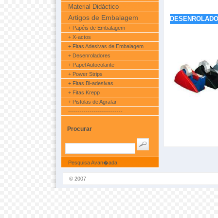
Material Didáctico
Artigos de Embalagem
DESENROLAD
+ Papéis de Embalagem
+ X-actos
+ Fitas Adesivas de Embalagem
+ Desenroladores
+ Papel Autocolante
+ Power Strips
+ Fitas Bi-adesivas
+ Fitas Krepp
+ Pistolas de Agrafar
----------------------------
Procurar
Pesquisa Avan�ada
© 2007
NovoMundo.com