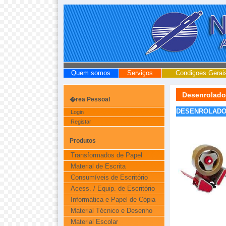
Quem somos
Serviços
Condiçoes Gerai
Desenrolado
�rea Pessoal
DESENROLAD
Login
Registar
Produtos
Transformados de Papel
Material de Escrita
Consumíveis de Escritório
Acess. / Equip. de Escritório
Informática e Papel de Cópia
Material Técnico e Desenho
Material Escolar