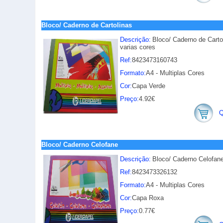
Bloco/ Caderno de Cartolinas
Descrição:
Bloco/ Caderno de Cart
varias cores
Ref:
8423473160743
Formato:
A4 - Multiplas Cores
Cor:
Capa Verde
Preço:
4.92€
Q
Bloco/ Caderno Celofane
Descrição:
Bloco/ Caderno Celofan
Ref:
8423473326132
Formato:
A4 - Multiplas Cores
Cor:
Capa Roxa
Preço:
0.77€