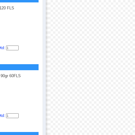
120 FLS
td:
 90gr 60FLS
td: