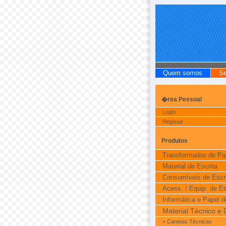
Quem somos
Se
�rea Pessoal
Login
Registar
Produtos
Transformados de Pa
Material de Escrita
Consumíveis de Escri
Acess. / Equip. de Es
Informática e Papel d
Material Técnico e
+ Canetas Técnicas