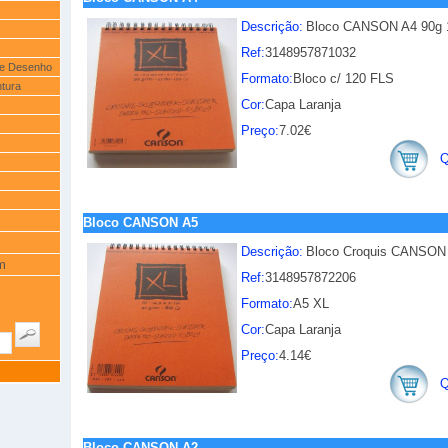
Descrição:
Bloco CANSON A4 90g 
Ref:
3148957871032
de Desenho
Formato:
Bloco c/ 120 FLS
ntura
Cor:
Capa Laranja
Preço:
7.02€
Q
Bloco CANSON A5
Descrição:
Bloco Croquis CANSON
m
Ref:
3148957872206
Formato:
A5 XL
Cor:
Capa Laranja
Preço:
4.14€
Q
Bloco CANSON A2