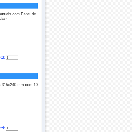
anuais com Papel de
das-
td:
na 315x240 mm com 10
td: