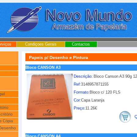
rviços
Condiçoes Gerais
Contactos
Papeis p/ Desenho e Pintura
Bloco CANSON A3
Descrição:
Bloco Canson A3 90g 1
Ref:
3148957871155
Formato:
Bloco c/ 120 FLS
pel
Cor:
Capa Laranja
tório
Preço:
11.26€
critório
Q
e Cópia
 Desenho
Bloco CANSON A4