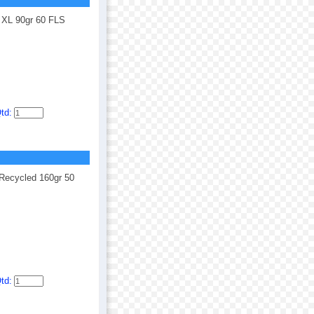
XL 90gr 60 FLS
td:
ecycled 160gr 50
td: