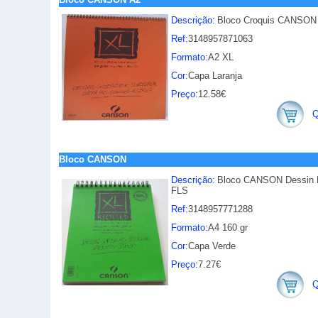
Descrição:
Bloco Croquis CANSON 
Ref:
3148957871063
Formato:
A2 XL
Cor:
Capa Laranja
Preço:
12.58€
Q
Bloco CANSON
Descrição:
Bloco CANSON Dessin R
FLS
Ref:
3148957771288
Formato:
A4 160 gr
Cor:
Capa Verde
Preço:
7.27€
Q