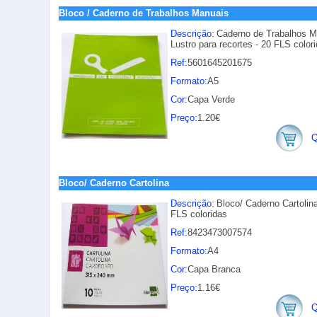
Bloco / Caderno de Trabalhos Manuais
Descrição:
Caderno de Trabalhos M
Lustro para recortes - 20 FLS colori
Ref:
5601645201675
Formato:
A5
Cor:
Capa Verde
Preço:
1.20€
Q
Bloco/ Caderno Cartolina
Descrição:
Bloco/ Caderno Cartoli
FLS coloridas
Ref:
8423473007574
Formato:
A4
Cor:
Capa Branca
Preço:
1.16€
Q