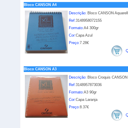
Bloco CANSON A4
Descrição:
Bloco CANSON Aquarell
Ref:
3148958072155
Formato:
A4 300gr
Cor:
Capa Azul
Preço:
7.28€
Q
Bloco CANSON A3
Descrição:
Bloco Croquis CANSON 
Ref:
3148957873036
Formato:
A3 90gr
Cor:
Capa Laranja
Preço:
8.37€
Q