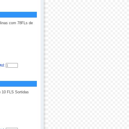
olinas com 78FLs de
td:
e 10 FLS Sortidas