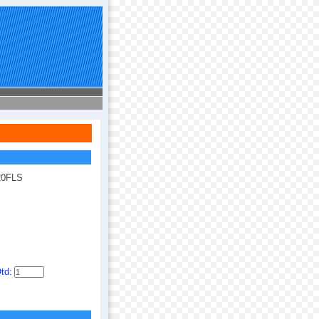
20FLS
td: