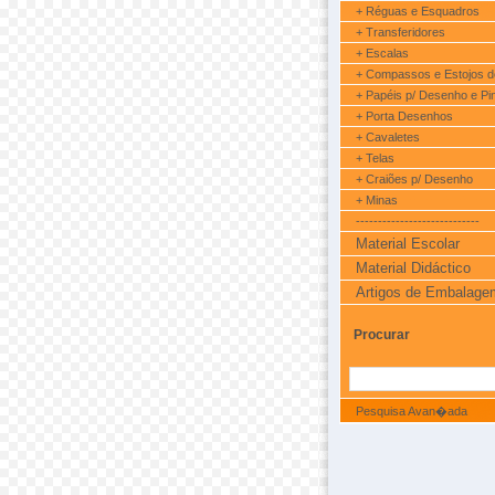
+ Réguas e Esquadros
+ Transferidores
+ Escalas
+ Compassos e Estojos 
+ Papéis p/ Desenho e Pi
+ Porta Desenhos
+ Cavaletes
+ Telas
+ Craiões p/ Desenho
+ Minas
----------------------------
Material Escolar
Material Didáctico
Artigos de Embalage
Procurar
Pesquisa Avan�ada